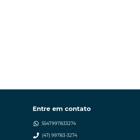
Entre em contato
5547997833274
(47) 99783-3274