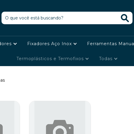
dores
Fixadores Aço Inox
Ferramentas Manua
Termoplásticos e Termofixos
Todas
as