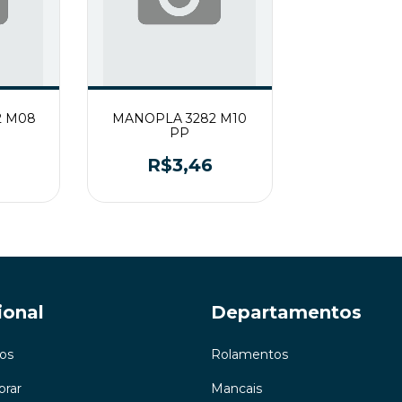
2 M08
MANOPLA 3282 M10
PP
R$3,46
ional
Departamentos
os
Rolamentos
rar
Mancais