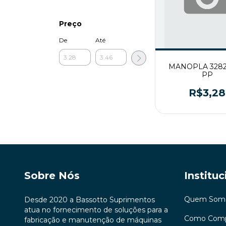
Preço
De
Até
MANOPLA 328
PP
R$3,28
Sobre Nós
Instituc
Quem Som
Desde 2020 a Bassotto Suprimentos
atua no fornecimento de soluções para a
Como Comp
fabricação e manutenção de máquinas