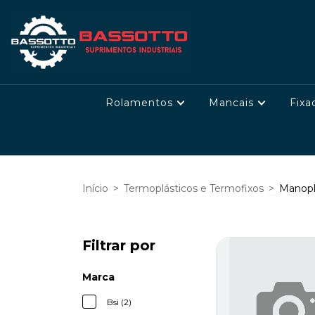
Rolamentos
Mancais
Fixa
Início
>
Termoplásticos e Termofixos
>
Manopl
Filtrar por
Marca
Bsi (2)