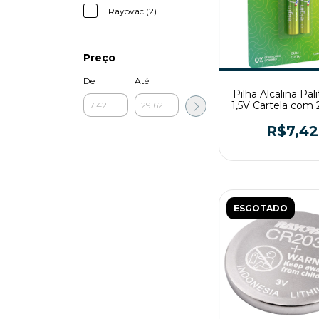
Rayovac (2)
Preço
De
Até
Pilha Alcalina Pal
1,5V Cartela com 
R$7,42
ESGOTADO