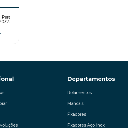
o Para
R2032
2
ional
Departamentos
os
Rolamentos
rar
Mancais
Fixadores
evoluções
Fixadores Aço Inox