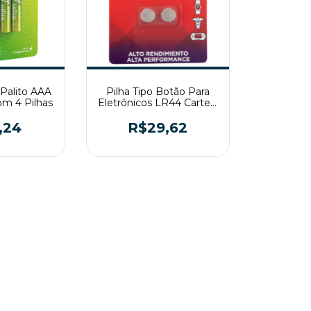
 Palito AAA
Pilha Tipo Botão Para
com 4 Pilhas
Eletrônicos LR44 Cartela
2 Peças Rayovac
,24
R$29,62