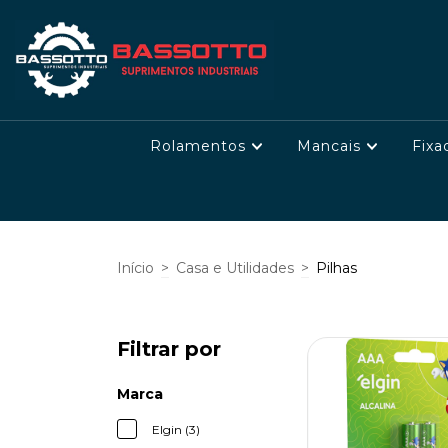
Rolamentos
Mancais
Fixa
Início
>
Casa e Utilidades
>
Pilhas
Filtrar por
Marca
Elgin (3)