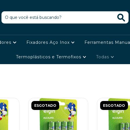
dores
Fixadores Aço Inox
Ferramentas Manua
Termoplásticos e Termofixos
Todas
ESGOTADO
ESGOTADO