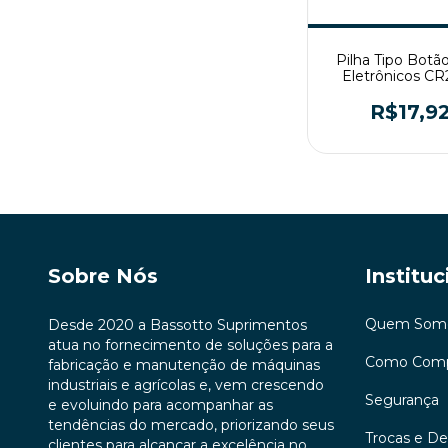
Pilha Tipo Botã
Eletrônicos C
Rayovac
R$17,9
Sobre Nós
Instituc
Quem Som
Desde 2020 a Bassotto Suprimentos
atua no fornecimento de soluções para a
Como Comp
fabricação e manutenção de máquinas
industriais e agrícolas e, vem crescendo
Segurança
e evoluindo para acompanhar as
tendências do mercado, priorizando seus
Trocas e D
clientes para alcançar a excelência no