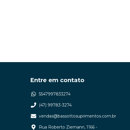
Entre em contato
5547997833274
(47) 99783-3274
vendas@bassottosuprimentos.com.br
Rua Roberto Ziemann, 1166 -