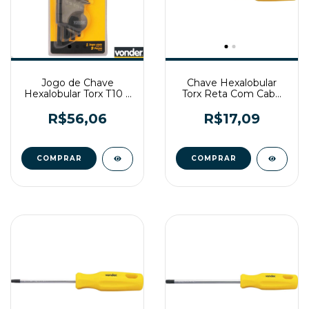
Jogo de Chave
Chave Hexalobular
Hexalobular Torx T10 a
Torx Reta Com Cabo
T50 CR-V Vonder
T25 CR-V Vonder
R$56,06
R$17,09