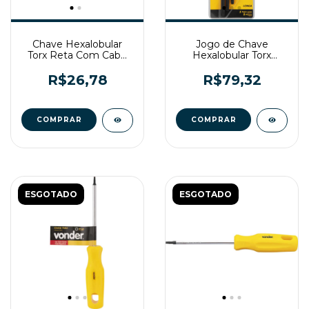
Chave Hexalobular
Jogo de Chave
Torx Reta Com Cabo
Hexalobular Torx
T40 CR-V Vonder
Longa T10 a T50 9 Pc
Vonder
R$26,78
R$79,32
ESGOTADO
ESGOTADO