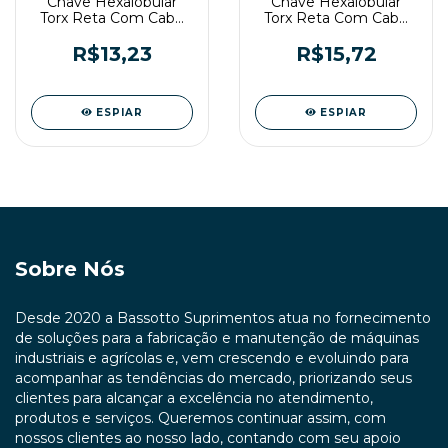
Chave Hexalobular
Chave Hexalobular
Torx Reta Com Cabo
Torx Reta Com Cabo
T20 CR-V Vonder
T27 CR-V Vonder
R$13,23
R$15,72
ESPIAR
ESPIAR
Sobre Nós
Desde 2020 a Bassotto Suprimentos atua no fornecimento
de soluções para a fabricação e manutenção de máquinas
industriais e agrícolas e, vem crescendo e evoluindo para
acompanhar as tendências do mercado, priorizando seus
clientes para alcançar a excelência no atendimento,
produtos e serviços. Queremos continuar assim, com
nossos clientes ao nosso lado, contando com seu apoio