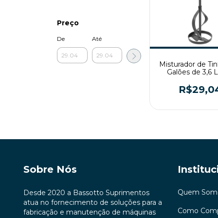
Preço
De
Até
Misturador de Tin
Galões de 3,6 L
ME107 Vond
R$29,0
Sobre Nós
Instituc
Quem Som
Desde 2020 a Bassotto Suprimentos
atua no fornecimento de soluções para a
Como Comp
fabricação e manutenção de máquinas