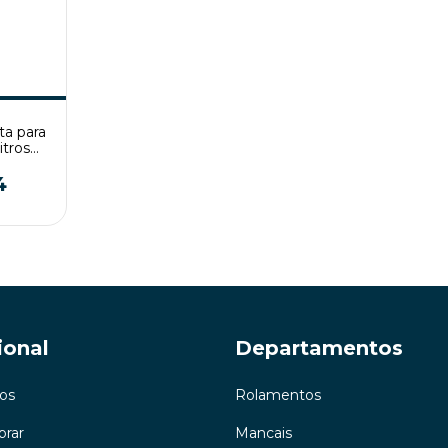
ta para
itros
er
4
ional
Departamentos
os
Rolamentos
rar
Mancais