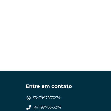
Entre em contato
5547997833274
(47) 99783-3274