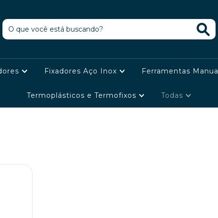
dores
Fixadores Aço Inox
Ferramentas Manua
Termoplásticos e Termofixos
Todas