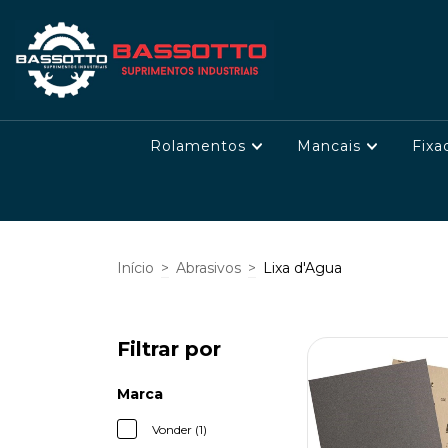
Rolamentos
Mancais
Fixa
Início
>
Abrasivos
>
Lixa d'Agua
Filtrar por
Marca
Vonder (1)