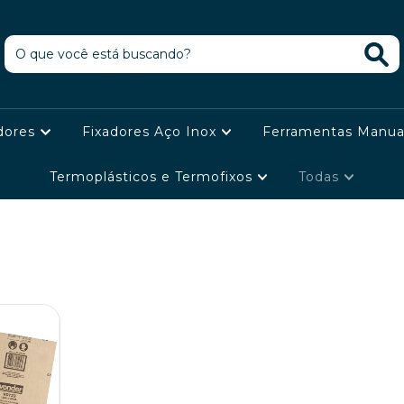
dores
Fixadores Aço Inox
Ferramentas Manua
Termoplásticos e Termofixos
Todas