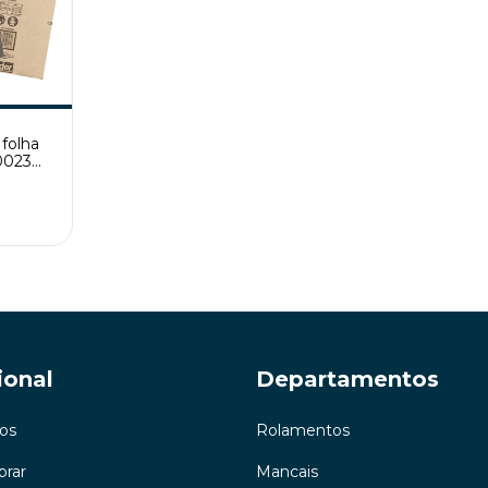
folha
0023
ional
Departamentos
os
Rolamentos
rar
Mancais