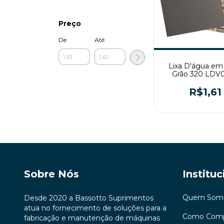
Preço
De
Até
Lixa D'água em 
Grão 320 LDV
Vonder
R$1,61
Sobre Nós
Instituc
Quem Som
Desde 2020 a Bassotto Suprimentos
atua no fornecimento de soluções para a
Como Comp
fabricação e manutenção de máquinas