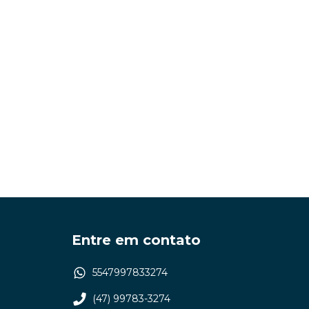
Entre em contato
5547997833274
(47) 99783-3274