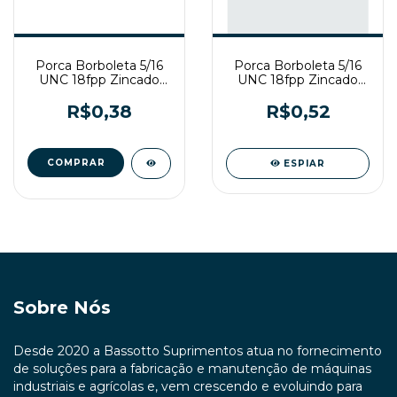
Porca Borboleta 5/16
Porca Borboleta 5/16
UNC 18fpp Zincado
UNC 18fpp Zincado
Branco
Branco
R$0,38
R$0,52
ESPIAR
Sobre Nós
Desde 2020 a Bassotto Suprimentos atua no fornecimento
de soluções para a fabricação e manutenção de máquinas
industriais e agrícolas e, vem crescendo e evoluindo para