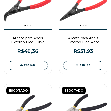
Alicate para Aneis
Alicate para Aneis
Externo Bico Curvo
Externo Bico Reto
19mm a 60mm
19mm a 60mm
Gedore Red
Gedore Red
R$49,36
R$51,93
ESPIAR
ESPIAR
ESGOTADO
ESGOTADO