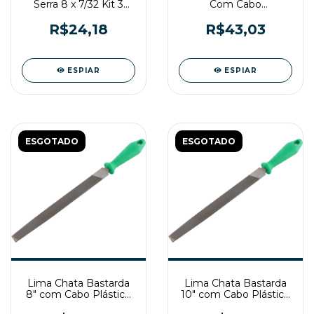
Serra 8 x 7/32 Kit 3
Com Cabo
pecas Nicholson
Emborrachado 6
Pecas Vonder
R$24,18
R$43,03
ESPIAR
ESPIAR
ESGOTADO
ESGOTADO
Lima Chata Bastarda
Lima Chata Bastarda
8" com Cabo Plástico
10" com Cabo Plástico
Nicholson
Nicholson