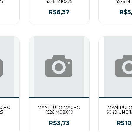
25
4526 M10X25
4526 M
R$6,37
R$5
ACHO
MANIPULO MACHO
MANIPUL
25
4526 M08X40
6040 UNC 
R$3,73
R$10