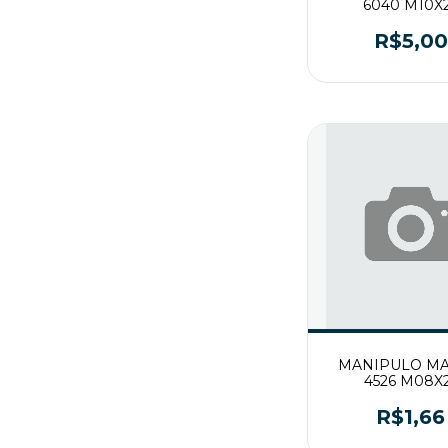
6040 M10X
R$5,00
MANIPULO M
4526 M08X
R$1,66