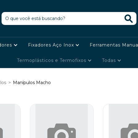
dores
Fixadores Aço Inox
Ferramentas Manua
Termoplásticos e Termofixos
Todas
los
>
Manípulos Macho