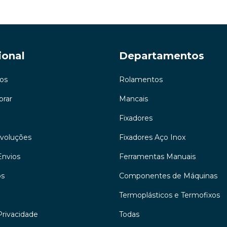
ional
Departamentos
os
Rolamentos
rar
Mancais
Fixadores
evoluções
Fixadores Aço Inox
Envios
Ferramentas Manuais
os
Componentes de Máquinas
Termoplásticos e Termofixos
Privacidade
Todas