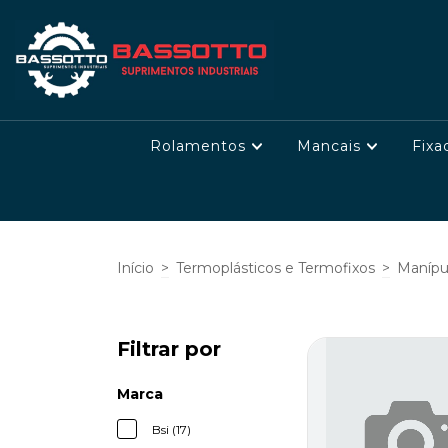
Rolamentos
Mancais
Fixa
Início
>
Termoplásticos e Termofixos
>
Manípu
Filtrar por
Marca
Bsi (17)