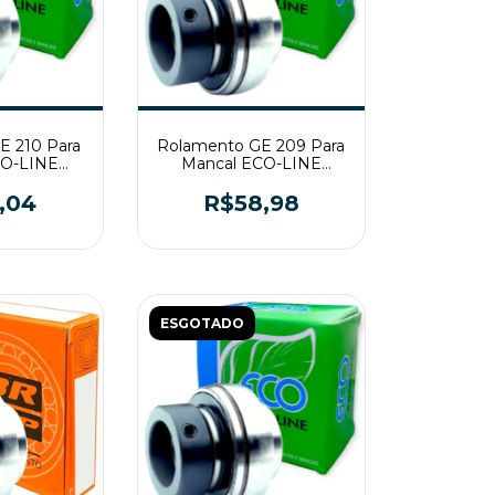
E 210 Para
Rolamento GE 209 Para
CO-LINE
Mancal ECO-LINE
x62
45x85x56
,04
R$58,98
ESGOTADO