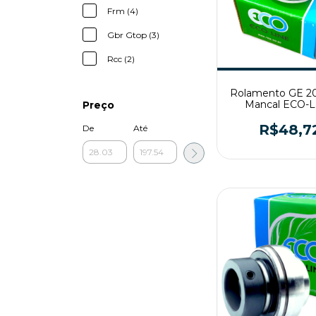
Frm (4)
Gbr Gtop (3)
Rcc (2)
Rolamento GE 20
Mancal ECO-
Preço
35x72x51
R$48,7
De
Até