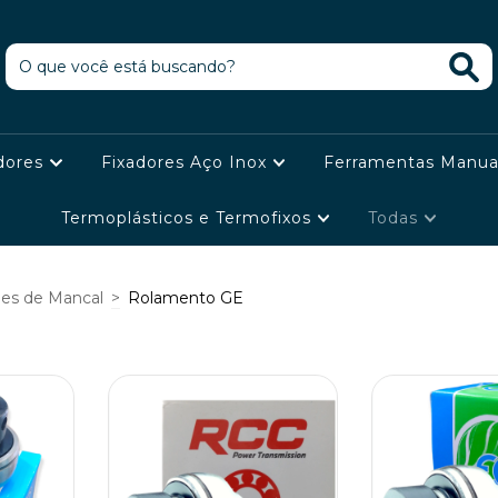
dores
Fixadores Aço Inox
Ferramentas Manua
Termoplásticos e Termofixos
Todas
es de Mancal
>
Rolamento GE