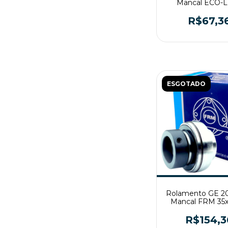
Mancal ECO-
55x100x71
R$67,3
ESGOTADO
Rolamento GE 20
Mancal FRM 35x
R$154,3