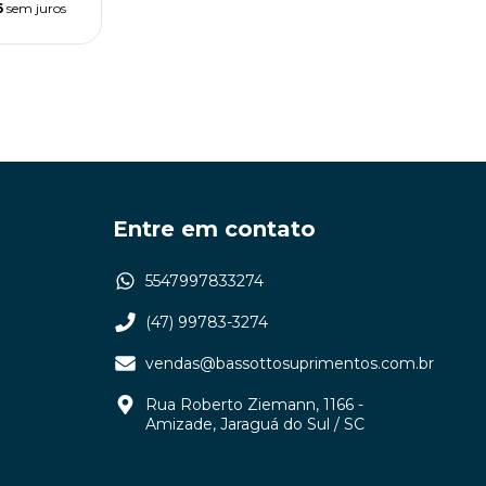
6
sem juros
Entre em contato
5547997833274
(47) 99783-3274
vendas@bassottosuprimentos.com.br
Rua Roberto Ziemann, 1166 -
Amizade, Jaraguá do Sul / SC