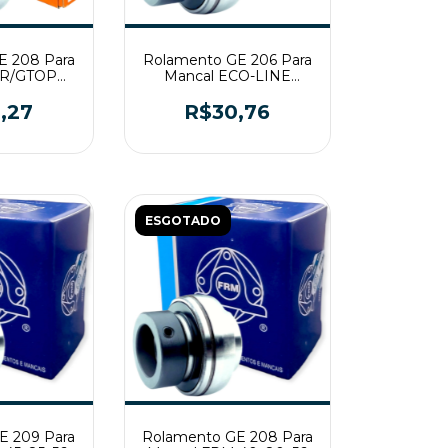
E 208 Para
Rolamento GE 206 Para
BR/GTOP
Mancal ECO-LINE
x56
30x62x48
,27
R$30,76
ESGOTADO
E 209 Para
Rolamento GE 208 Para