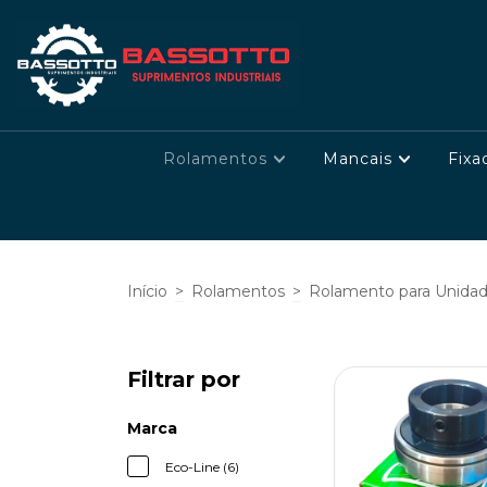
Rolamentos
Mancais
Fixa
Início
>
Rolamentos
>
Rolamento para Unidad
Filtrar por
Marca
Eco-Line (6)