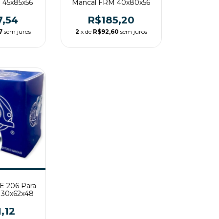
 45x85x56
Mancal FRM 40x80x56
7,54
R$185,20
7
sem juros
2
x de
R$92,60
sem juros
E 206 Para
 30x62x48
1,12