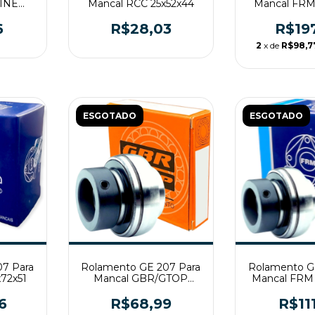
LINE
Mancal RCC 25x52x44
Mancal FRM
6
R$28,03
R$19
2
x de
R$98,7
ESGOTADO
ESGOTADO
7 Para
Rolamento GE 207 Para
Rolamento G
72x51
Mancal GBR/GTOP
Mancal FRM
35x72x51
6
R$68,99
R$11