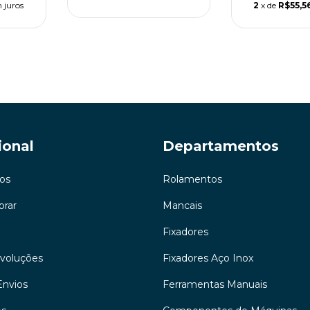
 juros
2
x de
R$55,5
ional
Departamentos
os
Rolamentos
rar
Mancais
Fixadores
evoluções
Fixadores Aço Inox
Envios
Ferramentas Manuais