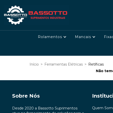
Rolamentos
Mancais
Fixa
Início
>
Ferramentas Elétricas
>
Retíficas
Não temo
Sobre Nós
Instituc
Quem Som
Desde 2020 a Bassotto Suprimentos