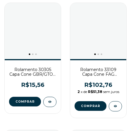
Rolamento 30305
Rolamento 33109
Capa Cone GBR/GTOP
Capa Cone FAG
25x62x18,25
45x80x26
R$15,56
R$102,76
2
x de
R$51,38
sem juros