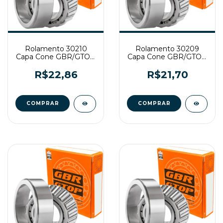
Rolamento 30210
Rolamento 30209
Capa Cone GBR/GTOP
Capa Cone GBR/GTOP
50x90x21,75
45x85x20,75
R$22,86
R$21,70