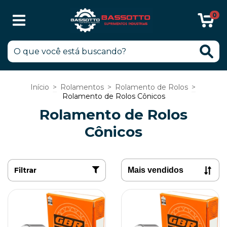
0
Início
>
Rolamentos
>
Rolamento de Rolos
>
Rolamento de Rolos Cônicos
Rolamento de Rolos
Cônicos
Filtrar