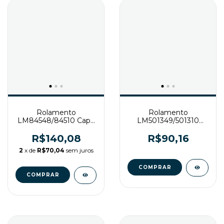
Rolamento
Rolamento
LM84548/84510 Capa
LM501349/501310
Cone TIMKEN
Capa Cone TIMKEN
25,4X57,15X19,43
41,28x73,43x19,81
R$140,08
R$90,16
2
x de
R$70,04
sem juros