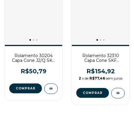
Rolamento 30204
Rolamento 32310
Capa Cone J2/Q SKF
Capa Cone SKF
20x47x15,25
50x110x42,25
R$50,79
R$154,92
2
x de
R$77,46
sem juros