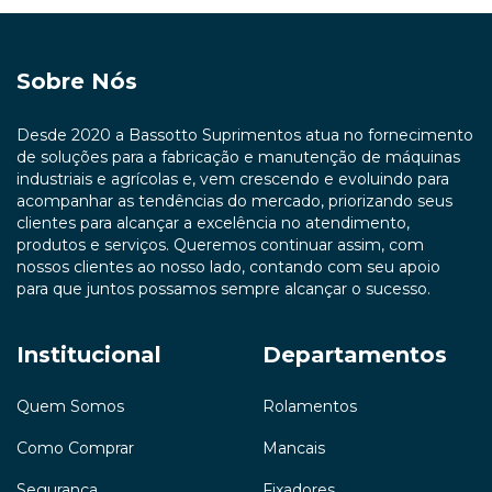
Sobre Nós
Desde 2020 a Bassotto Suprimentos atua no fornecimento
de soluções para a fabricação e manutenção de máquinas
industriais e agrícolas e, vem crescendo e evoluindo para
acompanhar as tendências do mercado, priorizando seus
clientes para alcançar a excelência no atendimento,
produtos e serviços. Queremos continuar assim, com
nossos clientes ao nosso lado, contando com seu apoio
para que juntos possamos sempre alcançar o sucesso.
Institucional
Departamentos
Quem Somos
Rolamentos
Como Comprar
Mancais
Segurança
Fixadores