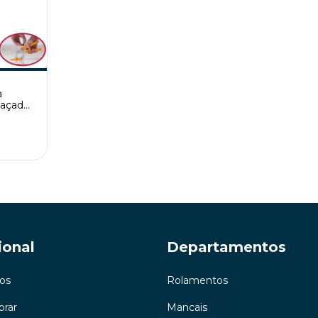
a
açador
ortag
ional
Departamentos
os
Rolamentos
rar
Mancais