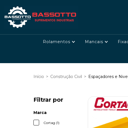
Rolamentos
Mancais
Fixa
Início
>
Construção Civil
>
Espaçadores e Nive
Filtrar por
Marca
Cortag (1)