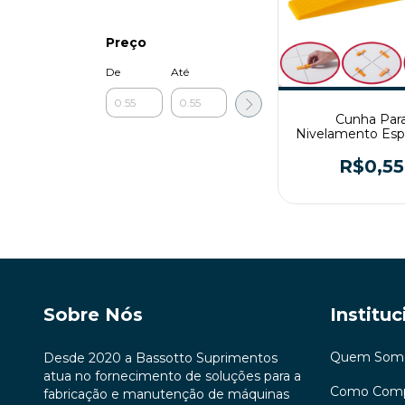
Preço
De
Até
Cunha Par
Nivelamento Esp
Porcelanato C
R$0,55
Sobre Nós
Instituc
Quem Som
Desde 2020 a Bassotto Suprimentos
atua no fornecimento de soluções para a
Como Comp
fabricação e manutenção de máquinas