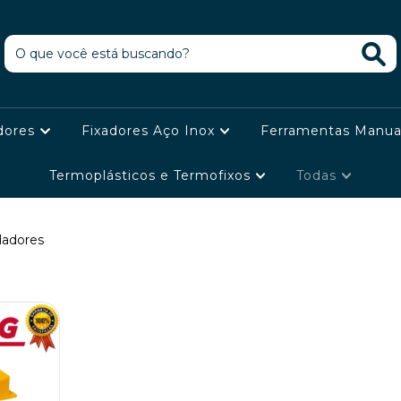
dores
Fixadores Aço Inox
Ferramentas Manua
Termoplásticos e Termofixos
Todas
ladores