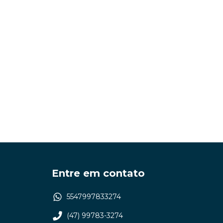
Entre em contato
5547997833274
(47) 99783-3274