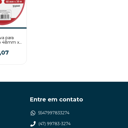
iva para
o 48mm x
ha Nove54
,07
Entre em contato
5547997833274
(47) 99783-3274