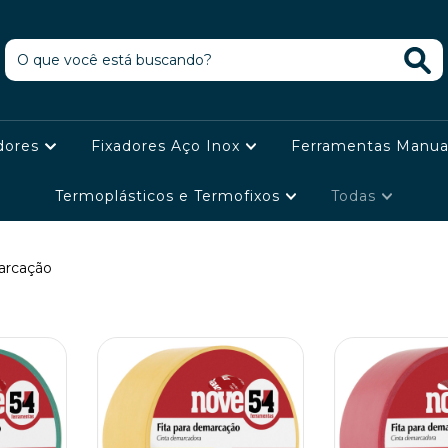
dores
Fixadores Aço Inox
Ferramentas Manua
Termoplásticos e Termofixos
Todas
arcação