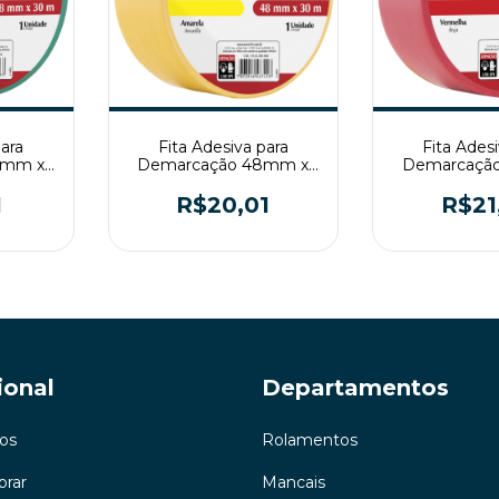
para
Fita Adesiva para
Fita Ades
8mm x
Demarcação 48mm x
Demarcaçã
ove54
30mt Amarela Nove54
30mt Vermel
1
R$20,01
R$21
ional
Departamentos
os
Rolamentos
rar
Mancais