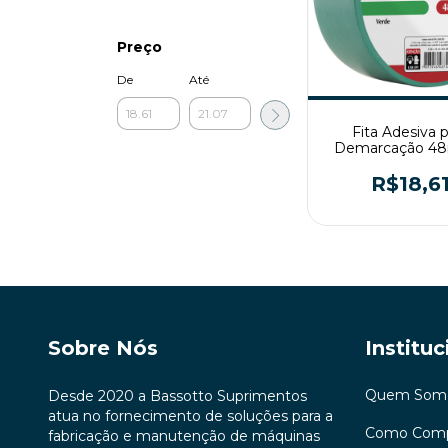
Preço
De
Até
Fita Adesiva 
Demarcação 4
30mt Verde N
R$18,6
Sobre Nós
Instituc
Quem Som
Desde 2020 a Bassotto Suprimentos
atua no fornecimento de soluções para a
Como Comp
fabricação e manutenção de máquinas