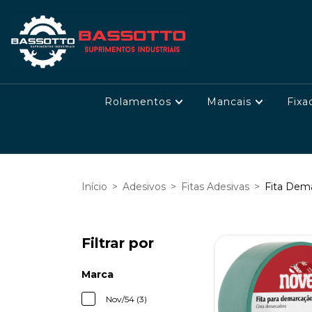
Rolamentos
Mancais
Fixa
Início
>
Adesivos
>
Fitas Adesivas
>
Fita Dem
Filtrar por
Marca
Nov/54 (3)