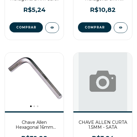
Gedore
Longa Gedore
R$5,24
R$10,82
Chave Allen
CHAVE ALLEN CURTA
Hexagonal 16mm
1.5MM - SATA
Curta Sata