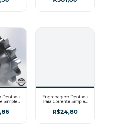
 Dentada
Engrenagem Dentada
te Simples
Para Corrente Simples
12 T2
ASA50 Z14 T2
,86
R$24,80