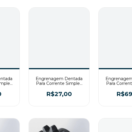
ntada
Engrenagem Dentada
Engrenagem
imples
Para Corrente Simples
Para Corren
T2
ASA40 Z19 T2
ASA50/1 
0
R$27,00
R$69