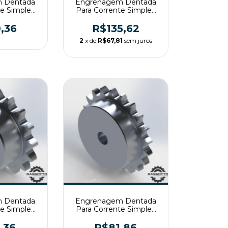
 Dentada
Engrenagem Dentada
te Simples
Para Corrente Simples
19 T2
ASA80 Z19 T2
,36
R$135,62
2
x de
R$67,81
sem juros
 Dentada
Engrenagem Dentada
te Simples
Para Corrente Simples
15 T2
ASA60 Z20 T2
,36
R$81,86