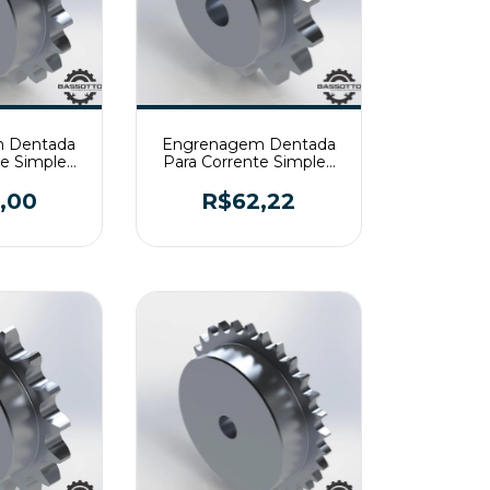
 Dentada
Engrenagem Dentada
te Simples
Para Corrente Simples
19 T2
ASA80 Z13 T2
,00
R$62,22