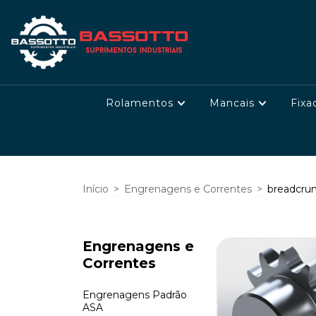
Rolamentos
Mancais
Fixa
Início
>
Engrenagens e Correntes
>
breadcru
Engrenagens e
Correntes
Engrenagens Padrão
ASA