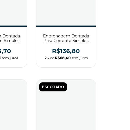
 Dentada
Engrenagem Dentada
te Simples
Para Corrente Simples
26 T2
ASA80 Z20 T2
6,70
R$136,80
5
sem juros
2
x de
R$68,40
sem juros
ESGOTADO