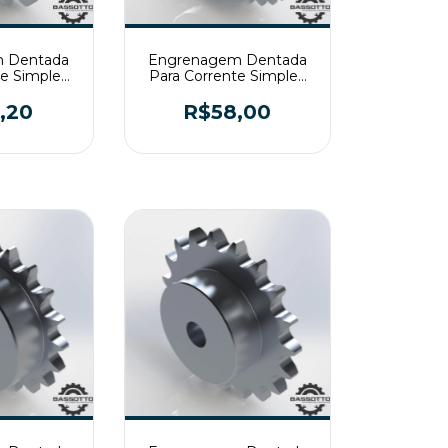
 Dentada
Engrenagem Dentada
te Simples
Para Corrente Simples
16 T2
ASA40 Z30 T2
,20
R$58,00