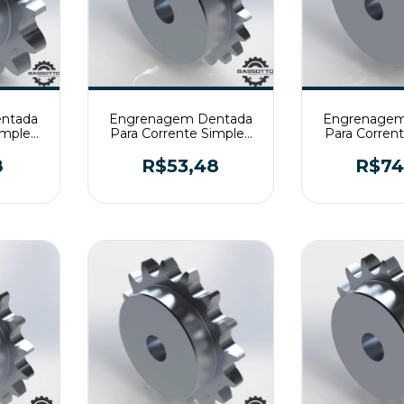
ntada
Engrenagem Dentada
Engrenagem
imples
Para Corrente Simples
Para Corren
T2
ASA50 Z20 T2
ASA60 Z
8
R$53,48
R$74