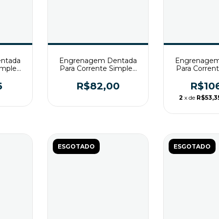
ntada
Engrenagem Dentada
Engrenagem
imples
Para Corrente Simples
Para Corren
T2
ASA60 Z24 T2
ASA60 Z
6
R$82,00
R$10
2
x de
R$53,3
ESGOTADO
ESGOTADO