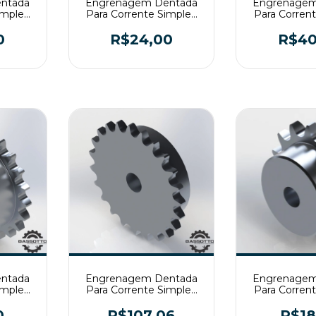
ntada
Engrenagem Dentada
Engrenagem
imples
Para Corrente Simples
Para Corren
T2
ASA50 Z16 T2
ASA50 Z
0
R$24,00
R$40
ntada
Engrenagem Dentada
Engrenagem
imples
Para Corrente Simples
Para Corren
T2
ASA60 Z23 T2
ASA40 Z
0
R$107,06
R$18