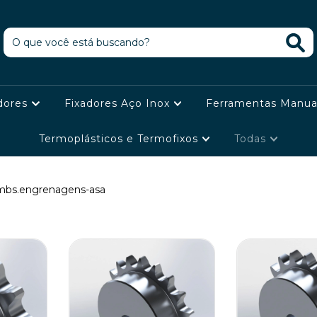
dores
Fixadores Aço Inox
Ferramentas Manua
Termoplásticos e Termofixos
Todas
mbs.engrenagens-asa