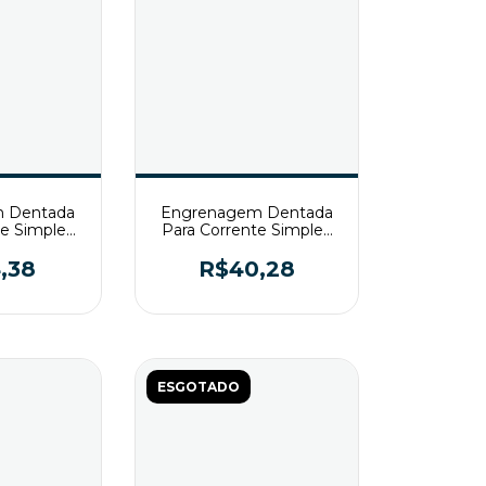
 Dentada
Engrenagem Dentada
te Simples
Para Corrente Simples
15 T2
ASA60 Z15 T2
,38
R$40,28
ESGOTADO