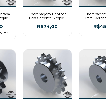
ntada
Engrenagem Dentada
Engrenagem
imples
Para Corrente Simples
Para Corren
T2
ASA80 Z16 T2
ASA60 Z
0
R$74,00
R$45
 juros