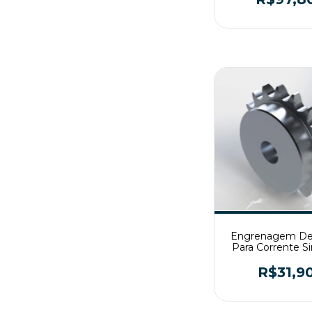
Engrenagem De
Para Corrente S
ASA50 Z18 
R$31,9