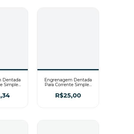
 Dentada
Engrenagem Dentada
te Simples
Para Corrente Simples
Z21 T2
ASA40 Z18 T2
,34
R$25,00