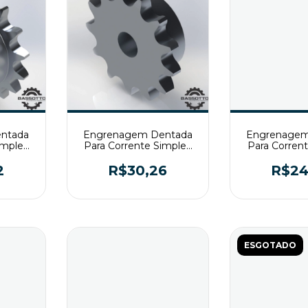
ntada
Engrenagem Dentada
Engrenagem
imples
Para Corrente Simples
Para Corren
T2
ASA60 Z13 T2
ASA50 Z
2
R$30,26
R$24
ESGOTADO