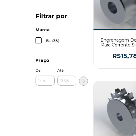
Filtrar por
Marca
Engrenagem De
Bsi (38)
Para Corrente S
ASA40 Z12 
R$15,7
Preço
De
Até