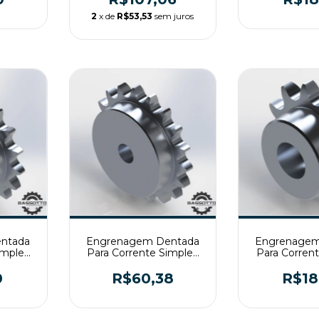
2
x de
R$53,53
sem juros
ntada
Engrenagem Dentada
Engrenagem
imples
Para Corrente Simples
Para Corren
T2
ASA60 Z18 T2
ASA50 Z
0
R$60,38
R$18