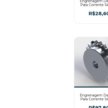
Engrenagem De
Para Corrente S
ASA60 Z12 
R$28,6
Engrenagem De
Para Corrente S
ASA60 Z22 
R$97,8