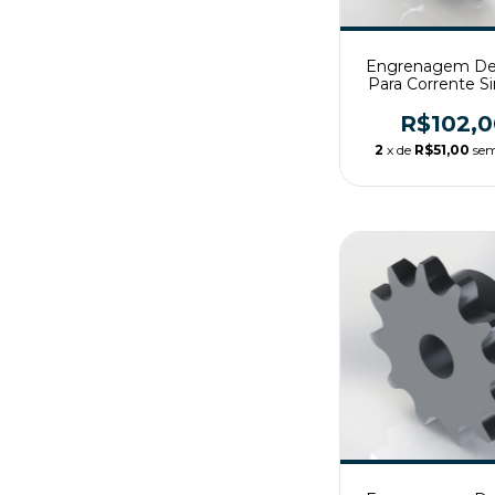
Engrenagem De
Para Corrente S
ASA80 Z17 
R$102,0
2
x de
R$51,00
sem