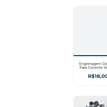
Engrenagem De
Para Corrente S
ASA50 Z13 
R$18,0